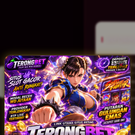
INFORM
Penilaian Pen
+4 lebih
Sistem Pemba
banyak
Layanan Suppo
Platform