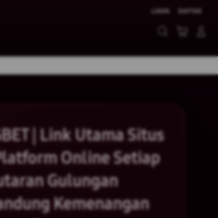
LOGIN
DAFTAR
Cari
Troli
Login/Sign-Up
Cari
ET | Link Utama Situs
latform Online Setiap
utaran Gulungan
andung Kemenangan