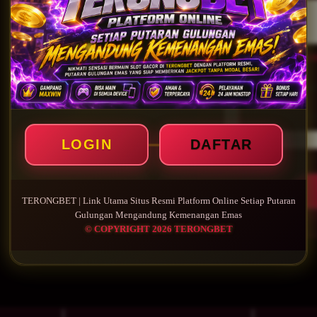
BONUS NEW 
Minimal Depos
Minimal With
LOGIN
DAFTAR
TERONGBET | Link Utama Situs Resmi Platform Online Setiap Putaran
Gulungan Mengandung Kemenangan Emas
© COPYRIGHT 2026 TERONGBET