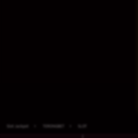
Layer Popup Close
Slot Jackpot
>
TERONGBET
>
SLOT
Footer Navigation